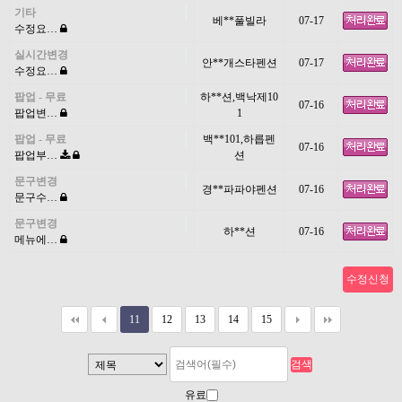
기타
베**풀빌라
07-17
수정요…
실시간변경
안**개스타펜션
07-17
수정요…
팝업 - 무료
하**션,백낙제10
07-16
팝업변…
1
팝업 - 무료
백**101,하릅펜
07-16
팝업부…
션
문구변경
경**파파야펜션
07-16
문구수…
문구변경
하**션
07-16
메뉴에…
수정신청
11
12
13
14
15
유료