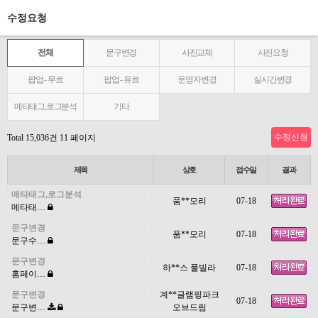
수정요청
전체
문구변경
사진교체
사진요청
팝업 - 무료
팝업 - 유료
운영자변경
실시간변경
메타태그,로그분석
기타
수정신청
Total 15,036건
11 페이지
제목
상호
접수일
결과
메타태그,로그분석
품**모리
07-18
메타태…
문구변경
품**모리
07-18
문구수…
문구변경
하**스 풀빌라
07-18
홈페이…
문구변경
계**글램핑파크
07-18
문구변…
오브드림