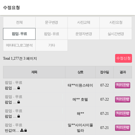
수정요청
전체
문구변경
사진교체
사진요청
팝업 - 무료
팝업 - 유료
운영자변경
실시간변경
메타태그,로그분석
기타
수정신청
Total 1,277건
3 페이지
제목
상호
접수일
결과
팝업 - 무료
태**이원스테이
07-22
팝업 …
팝업 - 무료
메** 호텔
07-22
팝업 …
팝업 - 무료
해**
07-21
팝업 …
팝업 - 무료
밀**사이사이풀
07-21
반값여…
빌라