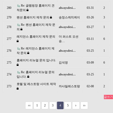
Re: 글램핑장 홈페이지 견
280
alwaysdesi…
03-31
2
적문의
279
펜션 홈페이지 제작 문의
송정스캐치케이
03-26
3
Re: 펜션 홈페이지 제작 문
278
alwaysdesi…
03-27
1
의
레지던스 홈페이지 제작 문의
더 퍼스트 오션
277
03-11
6
송…
Re: 레지던스 홈페이지 제
276
alwaysdesi…
03-25
1
작 문의
홈페이지 리뉴얼 문의 입니다.
275
김석영
03-09
6
Re: 홈페이지 리뉴얼 문의
274
alwaysdesi…
03-25
1
입니다.
호텔 및 레스토랑 사이트 제작
273
까사밀레스토랑
02-08
2
글쓰기
1
2
3
4
5